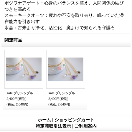
ボツワナアゲート：心身のバランスを整え、人間関係の結び
つきを高める
スモーキークオーツ：疲れや不安を取り去り、眠っていた潜
在能力を引き出す
水晶：古来より浄化、活性化、魔よけで知られる守護石
関連商品
sale プリンシプル ブレスレット ゴールド ラック
sale プリンシプル ブレスレット ゴールド インスピレーション
2,400円
(税別)
2,400円
(税別)
(税込
:
2,640円)
(税込
:
2,640円)
ホーム
|
ショッピングカート
特定商取引法表示
|
ご利用案内