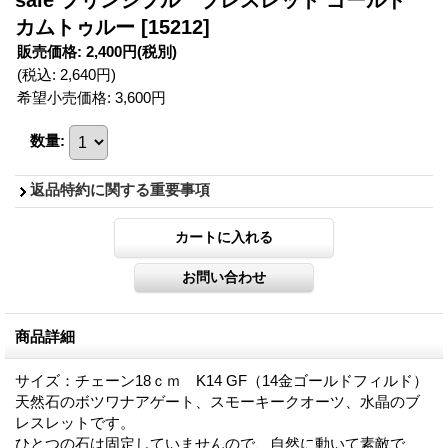
sale プリンシプル ブレスレット ゴールド
カムトゥルー
[15212]
販売価格
:
2,400円
(税別)
(税込
:
2,640円
)
希望小売価格
:
3,600円
数量
:
返品特約に関する重要事項
商品詳細
サイズ：チェーン18ｃｍ K14 GF（14金ゴールドフィルド）
天然石のボツワナアゲート、スモーキークオーツ、水晶のブ
レスレットです。
ひとつの石は固定していませんので、自然に動いて素敵で