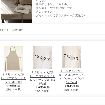
バガテル
厚手のリネン、バガテル。
糸が太く、やや粗い織りです。
大人のテイスト。
ざっくりとしてテクスチャーが素敵です。
登録アイテム数
:
3件
ＴＦリネンバガテ
ＴＦリネンバガテ
ＴＦリネンバガテ
ル クロスナホワイ
ル クロスホワイト
ル エプロン ナチ
トブルーサンプル
[1
レッドサンプル
[115
ュラル
[11505]
1507ｗb]
07wr]
6,800円
(税別)
1,900円
(税別)
1,900円
(税別)
(税込
:
7,480円)
(税込
:
2,090円)
(税込
:
2,090円)