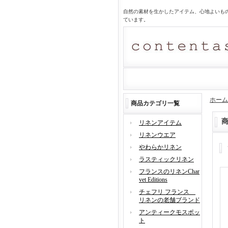
自然の素材を生かしたアイテム、心地よいも
ています。
ホーム
商品カテゴリ一覧
リネンアイテム
リネンウエア
やわらかリネン
ラスティックリネン
フランスのリネンChar
vet Editions
チェフリ フランス
リネンの老舗ブランド
アンティークモスポッ
ト